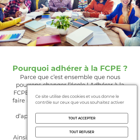
Pourquoi adhérer à la FCPE ?
Parce que c’est ensemble que nous
pourrons changer l’école ! Adhérer à la
FCPE, c’est avant tout se regrouper pour
Ce site utilise des cookies et vous donne le
faire respecter le droit des élèves : temps
contrôle sur ceux que vous souhaitez activer
de travail adapté, conditions
d’apprentissage de qualité, orientation
TOUT ACCEPTER
choisie…
TOUT REFUSER
Ainsi, grâce à ces combats du quotidien,