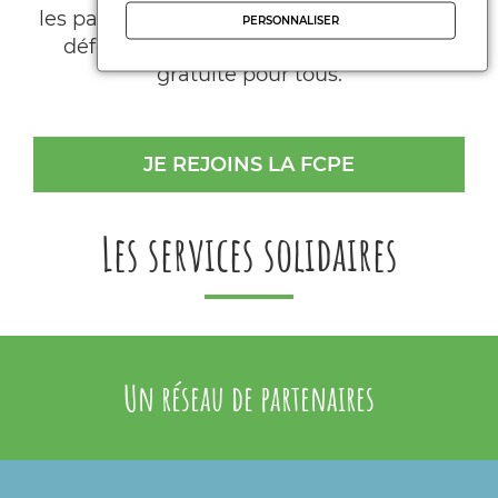
les parents participent collectivement à la
PERSONNALISER
défense de l’école publique, laïque et
gratuite pour tous.
JE REJOINS LA FCPE
Les services solidaires
Un réseau de partenaires