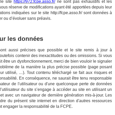
 le site
https://972.fcpe.asso.fr/
ne sont pas exhaustifs et les
 sous réserve de modifications ayant été apportées depuis leur
tions indiquées sur le site http://fcpe.asso.fr/
sont données à
ger ou d’évoluer sans préavis.
sur les données
ont aussi précises que possible et le site remis à jour à
toutefois contenir des inexactitudes ou des omissions. Si vous
it être un dysfonctionnement, merci de bien vouloir le signaler
problème de la manière la plus précise possible (page posant
ur utilisé, …). Tout contenu téléchargé se fait aux risques et
sponsabilité. En conséquence, ne saurait être tenu responsable
ateur de l'utilisateur ou d'une quelconque perte de données
utilisateur du site s’engage à accéder au site en utilisant un
 et avec un navigateur de dernière génération mis-à-jour. Les
re du présent site internet en direction d'autres ressources
nt engager la responsabilité de la FCPE.