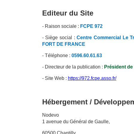
Editeur du Site
- Raison sociale :
FCPE
972
- Siège social :
Centre Commercial Le Tr
FORT DE FRANCE
- Téléphone :
0596.60.61.63
- Directeur de la publication :
Président de
- Site Web :
https://972.fcpe.asso.fr/
Hébergement / Développe
Nodevo
1 avenue du Général de Gaulle,
60500 Chantilly