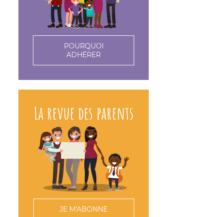
POURQUOI
ADHÉRER
La revue des parents
JE M'ABONNE