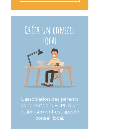
Créer un conseil
local
L'association des parents
adhérents à la FCPE d'un
établissement est appelé
conseil local.