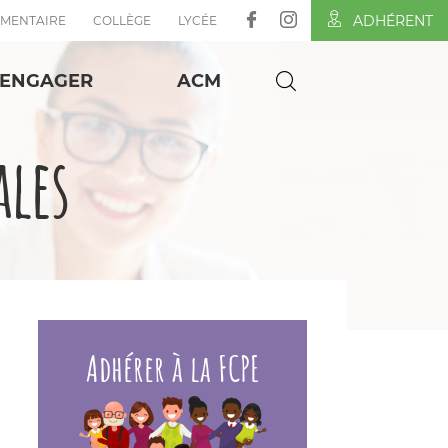
ADHÉRENT
ÉMENTAIRE
COLLÈGE
LYCÉE
'ENGAGER
ACM
ales
Adhérer à la FCPE