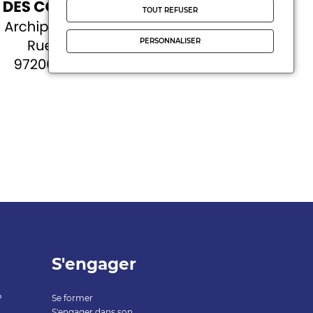
TOUT REFUSER
PERSONNALISER
S'engager
?
Se former
S'engager dans son