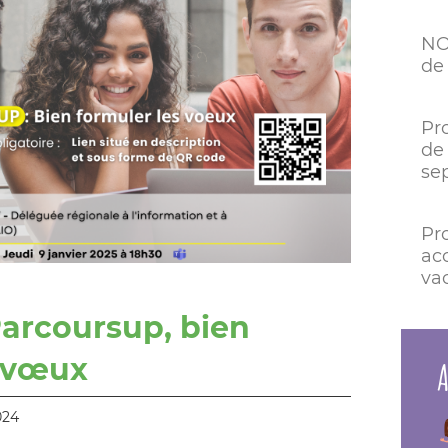
NO
de 
Pr
de 
se
Pr
ac
va
Parcoursup, bien
s vœux
A
024