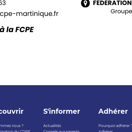
ouvrir
S'informer
Adhérer
ommes nous ?
Actualités
Pourquoi adhérer 
nisation du CDPE
Conseils aux parents
Adhérer