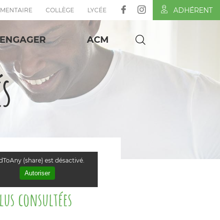
ADHÉRENT
ÉMENTAIRE
COLLÈGE
LYCÉE
'ENGAGER
ACM
és
ToAny (share) est désactivé.
Autoriser
plus consultées