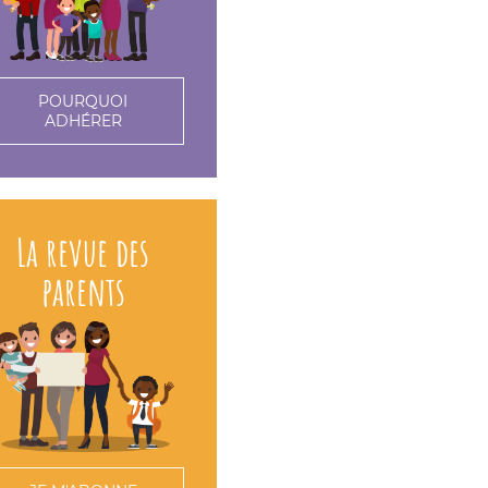
POURQUOI
ADHÉRER
La revue des
parents