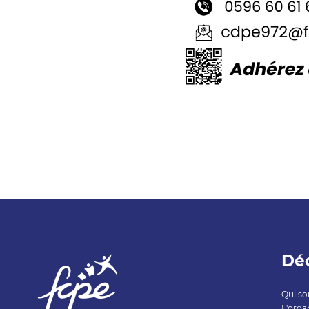
Déc
Qui s
L'orga