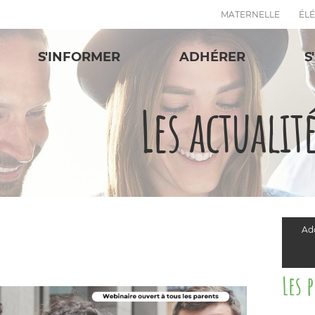
MATERNELLE
ÉL
S'INFORMER
ADHÉRER
S
Les actualit
Add
Les 